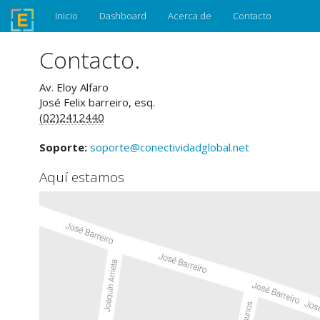
Inicio
Dashboard
Acerca de
Contacto
Contacto.
Av. Eloy Alfaro
José Felix barreiro, esq.
(02)2412440
Soporte:
soporte@conectividadglobal.net
Aquí estamos